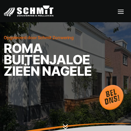
Opgeleverd door Schmit Zonwering
ROMA
BUITENJALOE
ZIEËN NAGELE
7