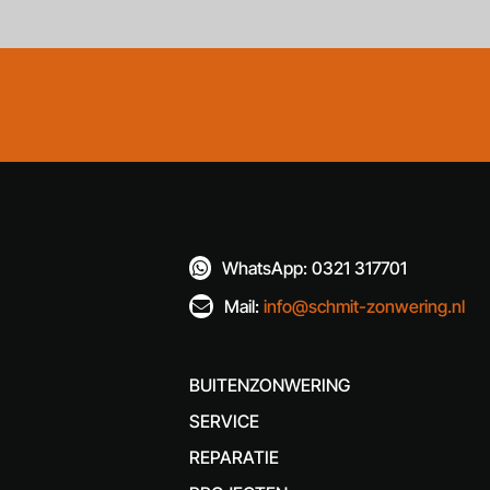
WhatsApp: 0321 317701

Mail:
info@schmit-zonwering.nl

BUITENZONWERING
SERVICE
REPARATIE