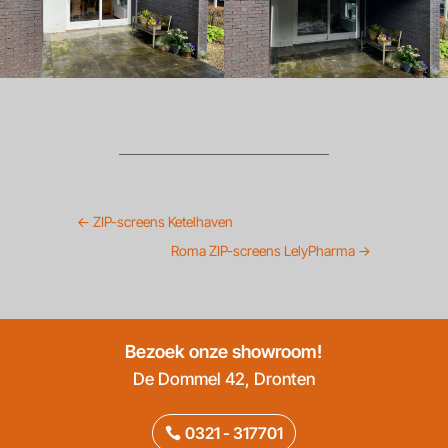
←
ZIP-screens Ketelhaven
Roma ZIP-screens LelyPharma
→
Bezoek onze showroom!
De Dommel 42, Dronten
0321 - 317701